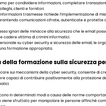
ziamo per condividere informazioni, completare transazioni
eghi, clienti e fornitori.
 informazioni trasmesse richiede l’implementazione di mis
rantendo comunicazioni cifrate, autenticate e protette 
esso ignari delle minacce alla sicurezza che le email po
 cadere vittima di crimini informatici.
 personale su cyber security e sicurezza delle email, le org
una formazione appropriata.
 della formazione sulla sicurezza per
ucare sui meccanismi della cyber security, consente di c
ssere capaci di contribuire positivamente alla protezione d
atici.
scono in determinati modi a causa delle norme comportame
iene sfruttato per manipolare le persone affinché comp