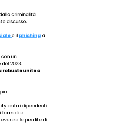
alla criminalità
te discusso.
ciale
e il
phishing
a
, con un
e del 2023.
a robuste unite a
pio:
ty aiuta i dipendenti
i formati e
evenire le perdite di