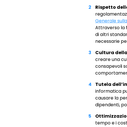
Rispetto del
regolamentazio
Generale sulla
Attraverso la 
di altri stand
necessarie per 
Cultura dell
creare una cul
consapevoli so
comportamenti 
Tutela dell’
informatica p
causare la perd
dipendenti, po
Ottimizzazio
tempo e i costi