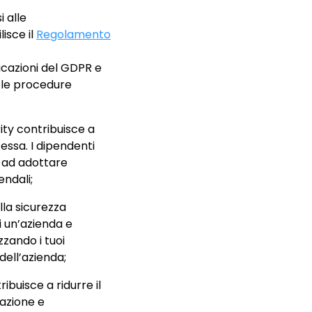
 alle
isce il
Regolamento
icazioni del GDPR e
e le procedure
ity contribuisce a
essa. I dipendenti
e ad adottare
endali;
lla sicurezza
 un’azienda e
zzando i tuoi
dell’azienda;
ibuisce a ridurre il
zazione e