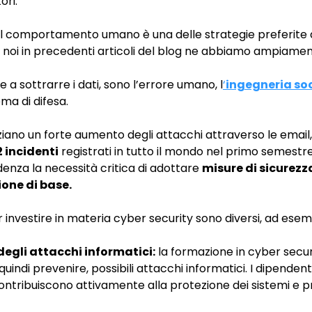
ori.
l comportamento umano è una delle strategie preferite d
 noi in precedenti articoli del blog ne abbiamo ampiamen
 a sottrarre i dati, sono l’errore umano, l
‘
ingegneria so
ma di difesa.
nziano un forte aumento degli attacchi attraverso le email
 incidenti
registrati in tutto il mondo nel primo semestr
enza la necessità critica di adottare
misure di sicurezz
one di base.
er investire in materia cyber security sono diversi, ad esem
egli attacchi informatici:
la formazione in cyber securi
 quindi prevenire, possibili attacchi informatici. I dipendent
ntribuiscono attivamente alla protezione dei sistemi e pr