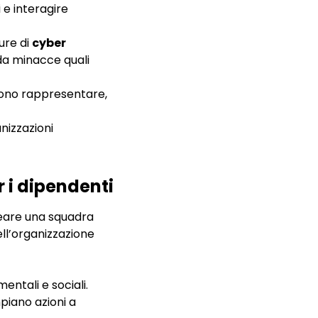
 e interagire
ure di
cyber
da minacce quali
ssono rappresentare,
anizzazioni
 i dipendenti
reare una squadra
ell’organizzazione
ntali e sociali.
iano azioni a