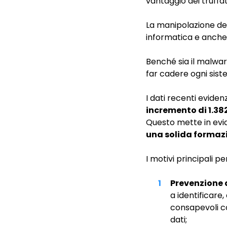
vantaggio dei truffat
La manipolazione de
informatica e anche
Benché sia il malware
far cadere ogni siste
I dati recenti evide
incremento di 1.382
Questo mette in evid
una solida formazi
I motivi principali p
Prevenzione d
a identificare,
consapevoli co
dati;