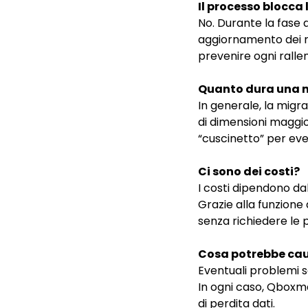
Il processo blocca 
No. Durante la fase d
aggiornamento dei re
prevenire ogni rall
Quanto dura una 
In generale, la migr
di dimensioni maggior
“cuscinetto” per even
Ci sono dei costi?
I costi dipendono dal
Grazie alla funzione 
senza richiedere le 
Cosa potrebbe ca
Eventuali problemi s
In ogni caso, Qboxma
di perdita dati.