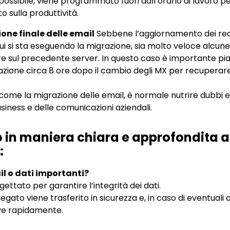
possibile, viene programmato fuori dall’orario di lavoro pe
 sulla produttività.
one finale delle email
Sebbene l’aggiornamento dei rec
ui si sta eseguendo la migrazione, sia molto veloce alcu
e sul precedente server. In questo caso è importante pia
zione circa 8 ore dopo il cambio degli MX per recuperare
 come la migrazione delle email, è normale nutrire dubbi
siness e delle comunicazioni aziendali.
 in maniera chiara e approfondita 
:
l o dati importanti?
gettato per garantire l’integrità dei dati.
gato viene trasferito in sicurezza e, in caso di eventuali a
lve rapidamente.