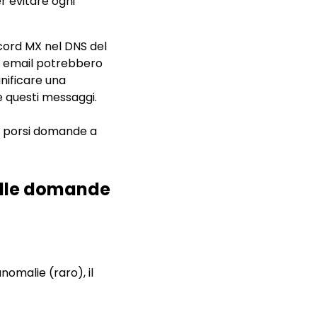
r evitare ogni
ord MX nel DNS del
ne email potrebbero
nificare una
 questi messaggi.
 e porsi domande a
alle domande
nomalie (raro), il