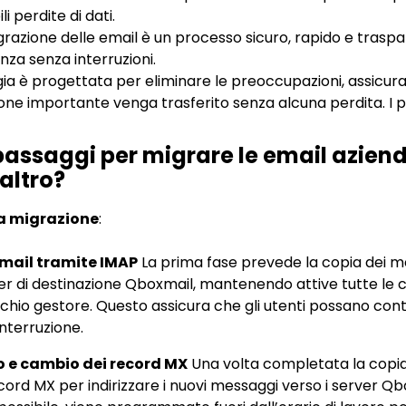
li perdite di dati.
razione delle email è un processo sicuro, rapido e trasp
nza senza interruzioni.
a è progettata per eliminare le preoccupazioni, assicura
one importante venga trasferito senza alcuna perdita. I 
 passaggi per migrare le email aziend
altro
?
la migrazione
:
email tramite IMAP
La prima fase prevede la copia dei me
ver di destinazione Qboxmail, mantenendo attive tutte le cas
chio gestore. Questo assicura che gli utenti possano con
nterruzione.
 e cambio dei record MX
Una volta completata la copi
ecord MX per indirizzare i nuovi messaggi verso i server Q