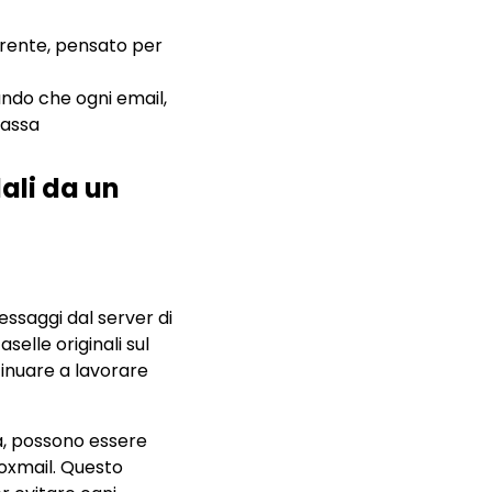
arente, pensato per
ndo che ogni email,
passa
ali da un
ssaggi dal server di
elle originali sul
tinuare a lavorare
a, possono essere
boxmail. Questo