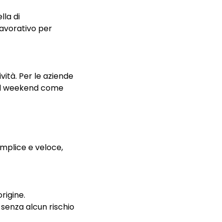
lla di
lavorativo per
vità. Per le aziende
re il weekend come
emplice e veloce,
origine.
senza alcun rischio