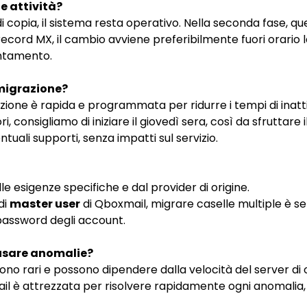
le attività?
i copia, il sistema resta operativo. Nella seconda fase, que
cord MX, il cambio avviene preferibilmente fuori orario 
entamento.
migrazione?
azione è rapida e programmata per ridurre i tempi di inatti
i, consigliamo di iniziare il giovedì sera, così da sfrutta
tuali supporti, senza impatti sul servizio.
le esigenze specifiche e dal provider di origine.
di
master user
di Qboxmail, migrare caselle multiple è s
password degli account.
usare anomalie?
ono rari e possono dipendere dalla velocità del server di 
il è attrezzata per risolvere rapidamente ogni anomalia, 